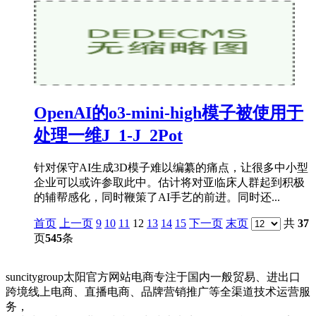
OpenAI的o3-mini-high模子被使用于
处理一维J_1-J_2Pot
针对保守AI生成3D模子难以编纂的痛点，让很多中小型
企业可以或许参取此中。估计将对亚临床人群起到积极
的辅帮感化，同时鞭策了AI手艺的前进。同时还...
首页
上一页
9
10
11
12
13
14
15
下一页
末页
共
37
页
545
条
suncitygroup太阳官方网站电商专注于国内一般贸易、进出口
跨境线上电商、直播电商、品牌营销推广等全渠道技术运营服
务，